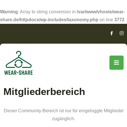
Warning
: Array to string conversion in
/var/www/vhosts/wear-
share.de/httpdocs/wp-includes/taxonomy.php
on line
3772
Mitgliederbereich
Dieser Community-Bereich ist nur für eingeloggte Mitglieder
zugänglich.