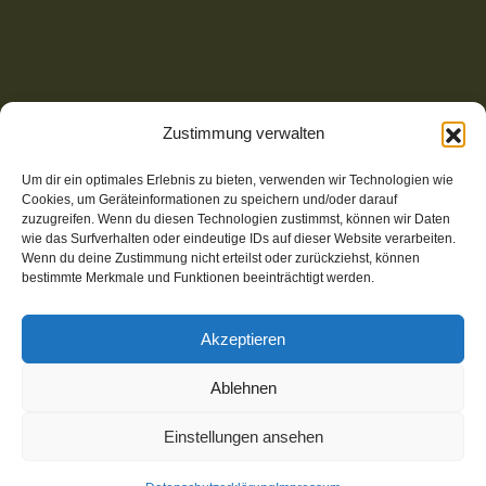
Zustimmung verwalten
Um dir ein optimales Erlebnis zu bieten, verwenden wir Technologien wie
Cookies, um Geräteinformationen zu speichern und/oder darauf
zuzugreifen. Wenn du diesen Technologien zustimmst, können wir Daten
wie das Surfverhalten oder eindeutige IDs auf dieser Website verarbeiten.
Wenn du deine Zustimmung nicht erteilst oder zurückziehst, können
bestimmte Merkmale und Funktionen beeinträchtigt werden.
Akzeptieren
© 2025-2026 Wear-Share | Website mit Open Source CMS,
Ablehnen
klimafreundlich gehostet bei STRATO | Umsetzung:
m
I
gh
T
y-websites.de
Einstellungen ansehen
Kontakt
Datenschutz
Impressum