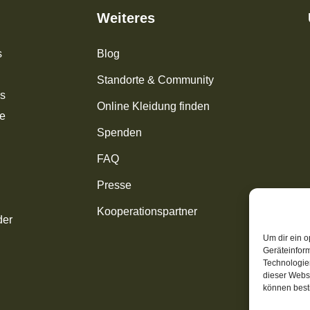
Weiteres
s
Blog
Standorte & Community
os
Online Kleidung finden
ke
Spenden
FAQ
Presse
Kooperationspartner
der
Um dir ein o
Geräteinfor
Technologien
dieser Websi
können best