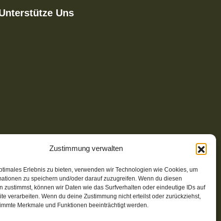
Unterstütze Uns
Zustimmung verwalten
ptimales Erlebnis zu bieten, verwenden wir Technologien wie Cookies, um
mationen zu speichern und/oder darauf zuzugreifen. Wenn du diesen
 zustimmst, können wir Daten wie das Surfverhalten oder eindeutige IDs auf
te verarbeiten. Wenn du deine Zustimmung nicht erteilst oder zurückziehst,
immte Merkmale und Funktionen beeinträchtigt werden.