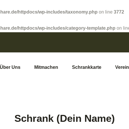
share.de/httpdocs/wp-includes/taxonomy.php
on line
3772
hare.de/httpdocs/wp-includes/category-template.php
on li
Über Uns
Mitmachen
Schrankkarte
Verein
Schrank (Dein Name)