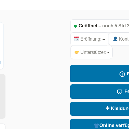
Geöffnet
– noch 5 Std 
ar.
ar.
)
Eröffnung:
–
Kont
Unterstützer:
-
g
F
I)
I)
✚ Kleidung
Online verfü