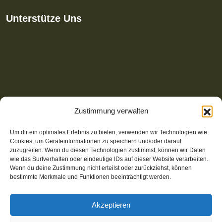
Unterstütze Uns
Zustimmung verwalten
Um dir ein optimales Erlebnis zu bieten, verwenden wir Technologien wie
Cookies, um Geräteinformationen zu speichern und/oder darauf
zuzugreifen. Wenn du diesen Technologien zustimmst, können wir Daten
wie das Surfverhalten oder eindeutige IDs auf dieser Website verarbeiten.
Wenn du deine Zustimmung nicht erteilst oder zurückziehst, können
bestimmte Merkmale und Funktionen beeinträchtigt werden.
Akzeptieren
© 2025-2026 Wear-Share | Website mit Open Source CMS,