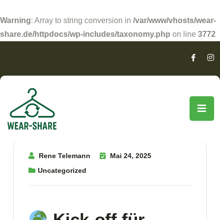
Warning
: Array to string conversion in
/var/www/vhosts/wear-
share.de/httpdocs/wp-includes/taxonomy.php
on line
3772
Rene Telemann
Mai 24, 2025
Uncategorized
Kick-off für