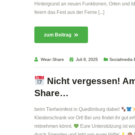
Hintergrund an neuen Funktionen, Orten und Ide
feiern das Fest aus der Ferne [...]
zum Beitrag
Wear-Share
Juli 8, 2025
Socialmedia 
Nicht vergessen! Am 
Share…
beim Tierheimfest in Quedlinburg dabei!
Kleiderschrank vor Ort! Bei uns findet ihr gut 
mitnehmen könnt.
Eure Unterstützung ist wic
durch Spenden und lebt von eurer Hilfe!
[