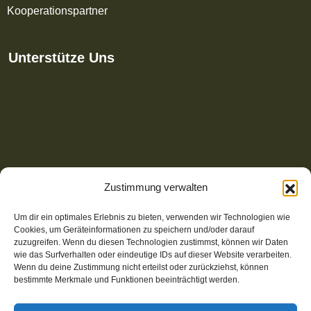
Kooperationspartner
Unterstütze Uns
Zustimmung verwalten
Um dir ein optimales Erlebnis zu bieten, verwenden wir Technologien wie
Cookies, um Geräteinformationen zu speichern und/oder darauf
zuzugreifen. Wenn du diesen Technologien zustimmst, können wir Daten
wie das Surfverhalten oder eindeutige IDs auf dieser Website verarbeiten.
Wenn du deine Zustimmung nicht erteilst oder zurückziehst, können
bestimmte Merkmale und Funktionen beeinträchtigt werden.