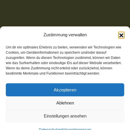
Zustimmung verwalten
Um dir ein optimales Erlebnis zu bieten, verwenden wir Technologien wie
Cookies, um Geräteinformationen zu speichern und/oder darauf
zuzugreifen. Wenn du diesen Technologien zustimmst, können wir Daten
wie das Surfverhalten oder eindeutige IDs auf dieser Website verarbeiten.
Wenn du deine Zustimmung nicht erteilst oder zurückziehst, können
bestimmte Merkmale und Funktionen beeinträchtigt werden.
Akzeptieren
© 2025-2026 Wear-Share | Website mit Open Source CMS,
Ablehnen
klimafreundlich gehostet bei STRATO | Umsetzung:
m
I
gh
T
y-websites.de
Einstellungen ansehen
Kontakt
Datenschutz
Impressum
Datenschutzerklärung
Impressum