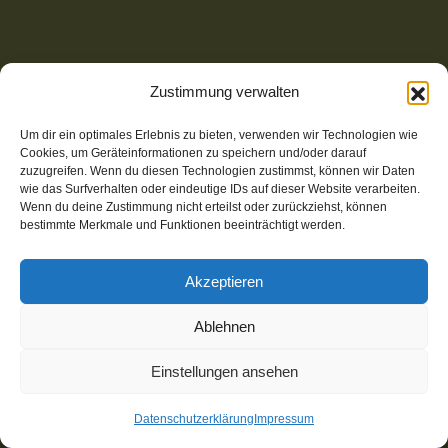
Zustimmung verwalten
Um dir ein optimales Erlebnis zu bieten, verwenden wir Technologien wie
Cookies, um Geräteinformationen zu speichern und/oder darauf
zuzugreifen. Wenn du diesen Technologien zustimmst, können wir Daten
wie das Surfverhalten oder eindeutige IDs auf dieser Website verarbeiten.
Wenn du deine Zustimmung nicht erteilst oder zurückziehst, können
bestimmte Merkmale und Funktionen beeinträchtigt werden.
Akzeptieren
© 2025-2026 Wear-Share | Website mit Open Source CMS,
Ablehnen
klimafreundlich gehostet bei STRATO | Umsetzung:
m
I
gh
T
y-websites.de
Einstellungen ansehen
Kontakt
Datenschutz
Impressum
Datenschutzerklärung
Impressum