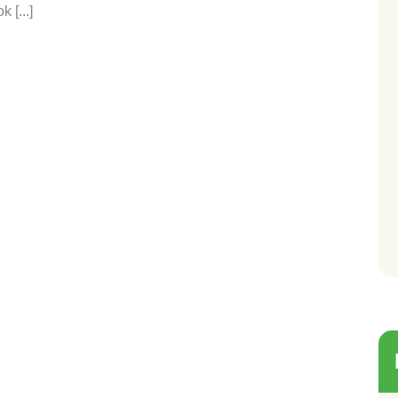
 [...]