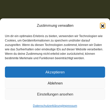
Zustimmung verwalten
Um dir ein optimales Erlebnis zu bieten, verwenden wir Technologien wie
Cookies, um Geräteinformationen zu speichern und/oder darauf
zuzugreifen. Wenn du diesen Technologien zustimmst, können wir Daten
wie das Surfverhalten oder eindeutige IDs auf dieser Website verarbeiten.
Wenn du deine Zustimmung nicht erteilst oder zurückziehst, können
bestimmte Merkmale und Funktionen beeinträchtigt werden.
Akzeptieren
© 2025-2026 Wear-Share | Website mit Open Source CMS,
Ablehnen
klimafreundlich gehostet bei STRATO | Umsetzung:
m
I
gh
T
y-websites.de
Einstellungen ansehen
Kontakt
Datenschutz
Impressum
Datenschutzerklärung
Impressum