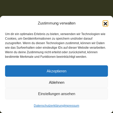
Zustimmung verwalten
Um dir ein optimales Erlebnis zu bieten, verwenden wir Technologien wie
Cookies, um Geräteinformationen zu speichern und/oder darauf
zuzugreifen. Wenn du diesen Technologien zustimmst, können wir Daten
wie das Surfverhalten oder eindeutige IDs auf dieser Website verarbeiten.
Wenn du deine Zustimmung nicht erteilst oder zurückziehst, können
bestimmte Merkmale und Funktionen beeinträchtigt werden.
Akzeptieren
© 2025-2026 Wear-Share | Website mit Open Source CMS,
Ablehnen
klimafreundlich gehostet bei STRATO | Umsetzung:
m
I
gh
T
y-websites.de
Einstellungen ansehen
Kontakt
Datenschutz
Impressum
Datenschutzerklärung
Impressum