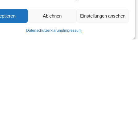
Es sind keine Kommentare vorhanden.
eptieren
Ablehnen
Einstellungen ansehen
Datenschutzerklärung
Impressum
Archive
Mai 2026
April 2026
Februar 2026
Dezember 2025
November 2025