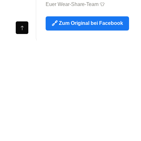
Euer Wear-Share-Team
Zum Original bei Facebook
Previous Post
Kleines Update aus der Kita am
Bergeshang in Blankenburg….
Leave A Comment